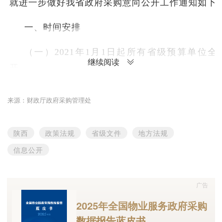
就进一步做好我省政府采购意向公开工作通知如下
一、时间安排
（一）2021年1月1日起所有省级预算单位
继续阅读
开。
（二）2021年各市（区）财政部门选择1－2
来源：财政厅政府采购管理处
算单位开展采购意向公开试点，试点单位采购意向
（区）自行确定。
陕西
政策法规
省级文件
地方法规
二、相关要求
信息公开
2020年7月1日起，省财政厅组织10家省级预
广告
购意向公开试点，试点中我们发现个别单位在采购
2025年全国物业服务政府采购
在信息不完整、不及时等问题。为此，请各预算单
数据报告蓝皮书
过程中应重点注意以下问题：