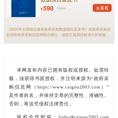
598
去看看
¥5980
¥
（一）严格按照《通知》中规定的采购意向公
意向公开参考文本》公开采购意向，不得随意简化
《2025年全国物业服务政府采购数据报告蓝皮书》由政府采购信
息报和政府采购信息网联合推出，借助正福易找标强大的智能标
（二）及时公开采购意向，原则上不得晚于采购
讯分析能力，全面解析2025年物业服务采购市场规模、竞争格局
预算单位在备案采购计划时需提供采购意向公开信
以及细分市场现状等，物业服务采购行业的供应商和采购人不可
错过！
（三）各主管单位要认真按照《通知》要求，
及时安排部署，加强对本部门所属单位的督促和
本网发布内容已拥有版权或授权。如需转
任，细化工作流程，扎实做好采购意向公开工作，
载，须获得书面授权，并注明来源为“政府采
误。
购信息网（https://www.caigou2003.com）”
陕西省财政厅
及作者姓名，并保持文章的完整性、准确性。
否则，将追究侵权法律责任。
2020年12月7日
版权合作邮箱：liuhui#caigou2003.com