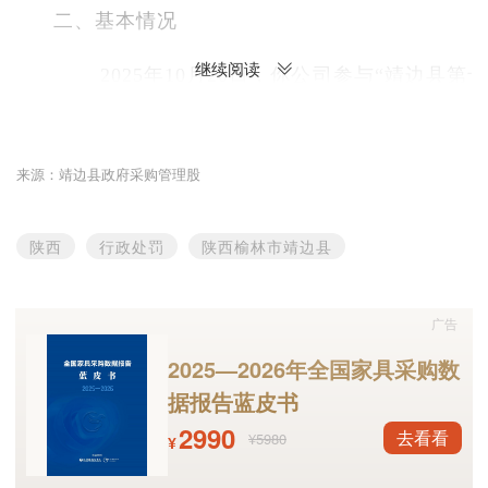
二、基本情况
继续阅读
2025年10月20日，你公司参与“靖边县第
设备购置、天然气配套工程项目”该项目成交金额6
太商贸有限公司提交的书面申请，主动放弃其中标
来源：靖边县政府采购管理股
了本项目所有招投标资料，成交供应商靖边县邦太
文件《中小企业声明函》中有大型企业产品。该行
陕西
行政处罚
陕西榆林市靖边县
共和国政府采购法
》
第七十七条
第一款，“提供虚
交的”情形。
广告
三、处罚结果
2025—2026年全国家具采购数
根据《
中华人民共和国政府采购法
》
第
据报告蓝皮书
定，提供虚假材料谋取中标、成交的给于靖边县邦
2990
去看看
¥5980
¥
处以采购金额61万千分之五的罚款，处以本项目中标金