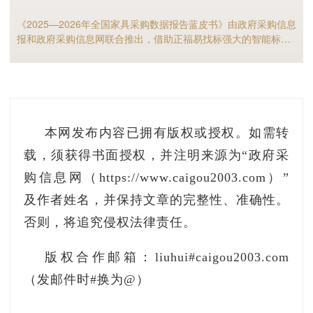
罚款，合计人民币3050元(叁仟零伍拾元整)，
《2025—2026年全国家具采购数据报告蓝皮书》由政府采购信息
单，一年内禁止参加政府采购活动的行政处罚，根
报和政府采购信息网联合推出，借助正福易找标强大的智能标讯
国政府采购法实施条例
》
第七十一条
第二款有关规
分析能力，全面解析2025年家具政府采购市场规模、竞争格局以
及细分市场现状等，预测2026年全国家具采购市场，家具采购行
采购活动。
业的供应商和采购人不可错过！
本网发布内容已拥有版权或授权。如需转
靖边县财政局
载，须获得书面授权，并注明来源为“政府采
购信息网（https://www.caigou2003.com）”
2025 年 12 月 04 日
及作者姓名，并保持文章的完整性、准确性。
附件：
否则，将追究侵权法律责任。
1：
行政处罚结果公告.pdf
版权合作邮箱：liuhui#caigou2003.com
（发邮件时#换为@）